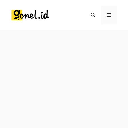
Langsung
ke
Menu
isi