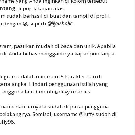
name yang Anda inginkan di kolom tersebut.
entang
di pojok kanan atas.
m sudah berhasil di buat dan tampil di profil.
i dengan @, seperti
@ilyasholic
.
ram, pastikan mudah di baca dan unik. Apabila
arik, Anda bebas menggantinya kapanpun tanpa
legram adalah minimum 5 karakter dan di
rta angka. Hindari penggunaan istilah yang
eh pengguna lain. Contoh @devyxmanies.
rname dan ternyata sudah di pakai pengguna
belakangnya. Semisal, username @luffy sudah di
ffy98.