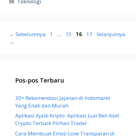
Kategori
Teknologi
Halaman
Halaman
Halaman
Halaman
←
Sebelumnya
1
…
15
16
17
Selanjutnya
→
Pos-pos Terbaru
30+ Rekomendasi Jajanan di Indomaret
Yang Enak dan Murah
Aplikasi Ajaib Kripto: Aplikasi Jual Beli Aset
Crypto Terbaik Pilihan Trader
Cara Membuat Emoji Love Transparan di