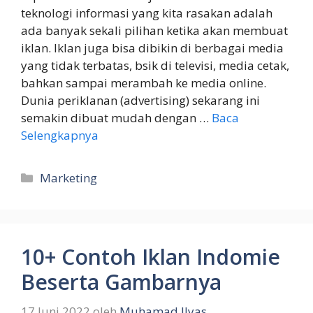
teknologi informasi yang kita rasakan adalah
ada banyak sekali pilihan ketika akan membuat
iklan. Iklan juga bisa dibikin di berbagai media
yang tidak terbatas, bsik di televisi, media cetak,
bahkan sampai merambah ke media online.
Dunia periklanan (advertising) sekarang ini
semakin dibuat mudah dengan …
Baca
Selengkapnya
Kategori
Marketing
10+ Contoh Iklan Indomie
Beserta Gambarnya
17 Juni 2022
oleh
Muhamad Ilyas